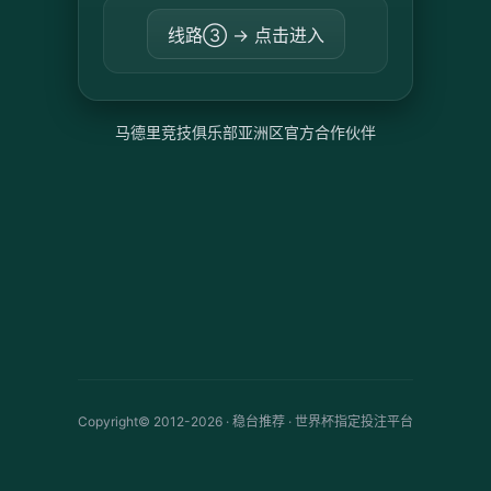
线路③ → 点击进入
马德里竞技俱乐部亚洲区官方合作伙伴
Copyright© 2012-2026 · 稳台推荐 · 世界杯指定投注平台